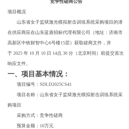
竞争性磋商公告
项目概况
山东省女子监狱激光模拟射击训练系统采购项目
的潜
在供应商应在
山东蓝盾招标代理有限公司
（地址：济南市
高新区中铁财智中心
6号楼15层
）
获取磋商文件，并
于
202
5
年
10
月
10
日
14
点
3
0
分（北京时间）前提交首次
响应文件。
一、项目基本情况：
项目编号：
SDLD2025CS4
1
项目名称：山东省女子监狱激光模拟射击训练系统采
购项目
采购方式：竞争性磋商
预算金额：10万元