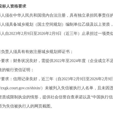
投标人资格要求
投标人须在中华人民共和国境内合法注册，具有独立承担民事责任
投标人须具备城乡规划（国土空间规划）编制单位乙级及以上资质
标人
自
20
23年2月9
日至
20
26年2月9日（近三年）止承担过一项
项目负责人须具有有效注册城乡规划师证书；
财务要求：财务状况良好，需提供2022年至2024年度（企业成
效的银行资信证明；
信誉要求：信用记录良好，近三年（自2023年2月9日
至
20
26年2月9
p://zxgk.court.gov.cn/shixin/）未被列入失信被执
或限制执业的情形，提供社会信誉自查承诺以及“中国执行信息公开网”网站（htt
否为失信被执行人的网页截图。