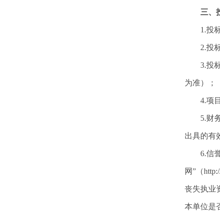
三、
1.
2.
3.投
为准）；
4.
5.
出具的有
6.
网”（htt
丧失执业资质
本单位是