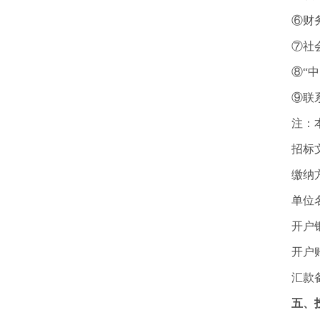
⑥财
⑦社
⑧“
⑨联
注：
招标
缴纳
单位
开户
开户
汇款备
五、