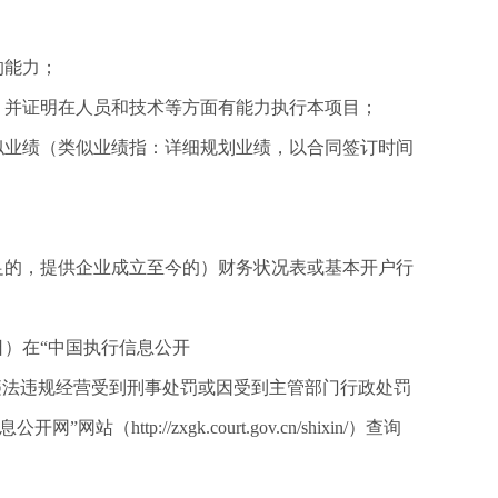
的能力；
，并证明在人员和技术等方面有能力执行本项目；
类似业绩（类似业绩指：详细规划业绩，以合同签订时间
立不足的，提供企业成立至今的）财务状况表或基本开户行
日
）在
“中国执行信息公开
行人名单，且未因违法违规经营受到刑事处罚或因受到主管部门行政处罚
p://zxgk.court.gov.cn/shixin/）查询