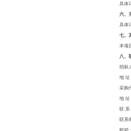
具体
六、
具体
七、
本项
八、
招标
地
址
采购
地
址
联
系
联系
邮箱