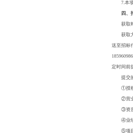
7.
四、
获取
获取
送至招标代
18596
定时间前
提交
①授
②营
③资
④业
⑤项