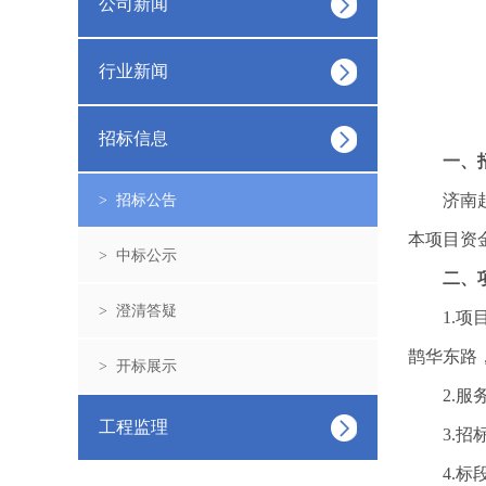
公司新闻
行业新闻
招标信息
一、
济南
> 招标公告
本项目资
> 中标公示
二、
> 澄清答疑
1.
鹊华东路
> 开标展示
2.
工程监理
3.
4.