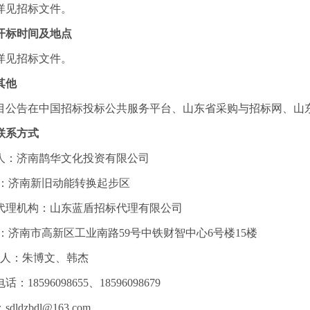
详见招标文件。
开标时间及地点
详见招标文件。
其他
目公告在中国招标投标公共服务平台、山东省采购与招标网、山
联系方式
人：济南鹊华文化投资有限公司
：济南新旧动能转换起步区
代理机构：山东蓝盾招标代理有限公司
：济南市高新区工业南路
59号中铁财智中心6号楼15楼
人：朱博文、韩杰
电话：
18596098655、18596098679
：
sdldzbdl@163.com